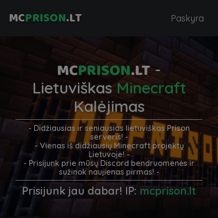
MC
PRISON
.LT
Paskyra
MC
PRISON
.LT
-
Lietuviškas
Minecraft
Kalėjimas
- Didžiausias ir seniausias lietuviškas Prison
serveris! -
- Vienas iš didžiausių Minecraft projektų
Lietuvoje! -
- Prisijunk prie mūsų Discord bendruomenės ir
sužinok naujienas pirmas! -
Prisijunk jau dabar! IP:
mcprison.lt