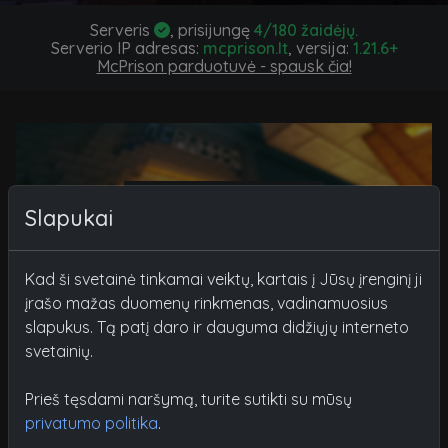
Serveris
, prisijungę
4
/
180
žaidėjų.
Serverio IP adresas:
mcprison.lt
, versija:
1.21.6+
McPrison parduotuvė - spausk čia!
KONTAKTAI
Slapukai
Kad ši svetainė tinkamai veiktų, kartais į Jūsų įrenginį ji
įrašo mažas duomenų rinkmenas, vadinamuosius
slapukus. Tą patį daro ir dauguma didžiųjų interneto
svetainių.
El. paštas
Prieš tęsdami naršymą, turite sutikti su mūsų
serveris@mcprison.lt
privatumo politika
.