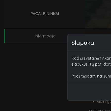
PAGALBININKAI
Informacija
Paskelbė:
M
Slapukai
Kviečiame p
Tapęs pagalb
palaikytojas
Kad ši svetainė tinka
naujų įgūdž
slapukus. Tą patį dar
Ko tikėtis 
Prieš tęsdami naršymą
Komandi
Patirtie
Atlygis
Galimyb