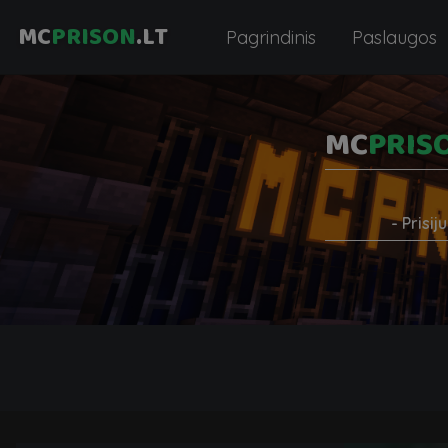
MC
PRISON
.LT
Pagrindinis
Paslaugos
MC
PRIS
- Prisi