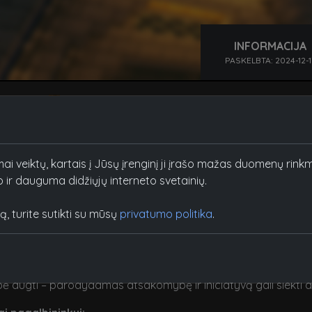
INFORMACIJA
PASKELBTA: 2024-12-1
indexas
risijungti prie McPrison pagalbininkų komandos!
ininku turėsi galimybę patirti unikalią patirtį McPrison serve
. Padėsi kitiems žaidėjams, atsakysi į jų klausimus bei prisidės
mai veiktų, kartais į Jūsų įrenginį ji įrašo mažas duomenų ri
ių ir tapti neatsiejama serverio bendruomenės dalimi!
o ir dauguma didžiųjų interneto svetainių.
tapus pagalbininku mūsų gretose?
, turite sutikti su mūsų
privatumo politika
.
nė veikla – dirbsi kartu su kitais pagalbininkais ir administrac
s įgijimas – išmoksi spręsti problemas ir bendrauti su įvairiais 
 McPrison valiuta už aktyvumą.
ė augti – parodydamas atsakomybę ir iniciatyvą gali siekti a