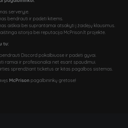
i pagalbininkui:
as serveryje.
as bendrauti ir padėti kitiems.
as aiškiai bei suprantamai atsakyti į žaidėjų klausimus.
ištinga istorija bei reputacija McPrison.lt projekte.
u tu:
 bendrauti Discord pokalbiuose ir padėti gyvai.
bti ramiai ir profesionaliai net esant spaudimui.
tirties sprendžiant ticketus ar kitas pagalbos sistemas.
avęs
McPrison
pagalbininkų gretose!