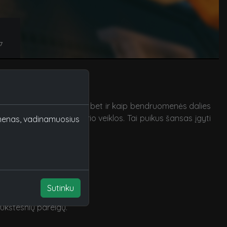
7
ryje ne tik kaip žaidėjas, bet ir kaip bendruomenės dalies
i prie sklandžios serverio veiklos. Tai puikus šansas įgyti
nkmenas, vadinamuosius
ija siekiant
žaidėjais.
Sutinku
ukštesnių pareigų.