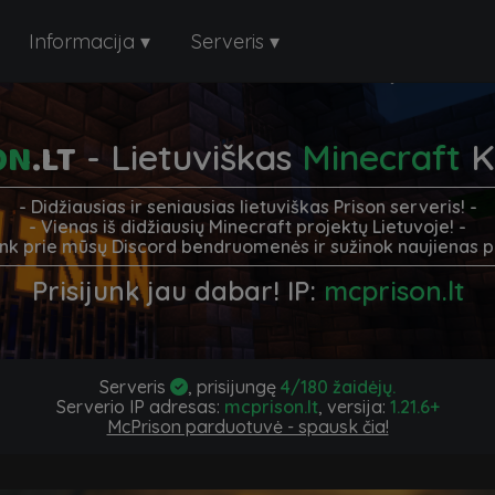
Informacija ▾
Serveris ▾
ON
.LT
- Lietuviškas
Minecraft
K
- Didžiausias ir seniausias lietuviškas Prison serveris! -
- Vienas iš didžiausių Minecraft projektų Lietuvoje! -
junk prie mūsų Discord bendruomenės ir sužinok naujienas p
Prisijunk jau dabar! IP:
mcprison.lt
Serveris
, prisijungę
4
/
180
žaidėjų.
Serverio IP adresas:
mcprison.lt
, versija:
1.21.6+
McPrison parduotuvė - spausk čia!