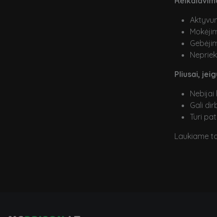
Reikalavima
Aktyvum
Mokėjim
Gebėjim
Neprieka
Pliusai, jeig
Nebijai
Gali dir
Turi pa
Laukiame t